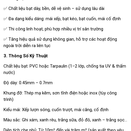
✅ Chất liệu bạt dày, bền, dễ vệ sinh – sử dụng lâu dài
✅ Đa dạng kiểu dáng: mái xếp, bạt kéo, bạt cuốn, mái cố định
✅ Thi công linh hoạt, phù hợp nhiều vị trí sân trường
✅ Tăng hiệu quả sử dụng không gian, hỗ trợ các hoạt động
ngoài trời diễn ra liên tục
3. Thông Số Kỹ Thuật
Chất liệu bạt: PVC hoặc Tarpaulin (1–2 lớp, chống tia UV & thấm
nước)
Độ dày: 0.45mm – 0.7mm
Khung đỡ: Thép mạ kẽm, sơn tĩnh điện hoặc inox (tùy công
trình)
Kiểu mái: Xếp lượn sóng, cuốn trượt, mái căng, cố định
Màu sắc: Ghi xám, xanh rêu, trắng sữa, đỏ đô, xanh – trắng sọc…
Diện tích che phủ: Từ 10m² đến vài trăm m² (sản xuất theo yêu