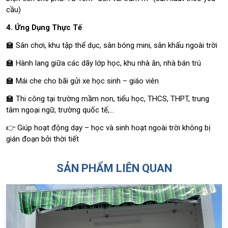
cầu)
4. Ứng Dụng Thực Tế
🏫 Sân chơi, khu tập thể dục, sân bóng mini, sân khấu ngoài trời
🏫 Hành lang giữa các dãy lớp học, khu nhà ăn, nhà bán trú
🏫 Mái che cho bãi gửi xe học sinh – giáo viên
🏫 Thi công tại trường mầm non, tiểu học, THCS, THPT, trung
tâm ngoại ngữ, trường quốc tế,…
👉 Giúp hoạt động dạy – học và sinh hoạt ngoài trời không bị
gián đoạn bởi thời tiết
SẢN PHẨM LIÊN QUAN