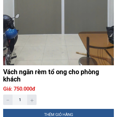
Vách ngăn rèm tổ ong cho phòng
khách
Giá: 750.000đ
−
+
THÊM GIỎ HÀNG