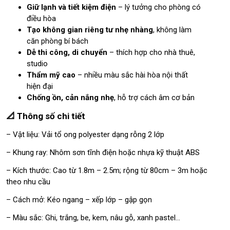
Giữ lạnh và tiết kiệm điện
– lý tưởng cho phòng có
điều hòa
Tạo không gian riêng tư nhẹ nhàng
, không làm
căn phòng bí bách
Dễ thi công, di chuyển
– thích hợp cho nhà thuê,
studio
Thẩm mỹ cao
– nhiều màu sắc hài hòa nội thất
hiện đại
Chống ồn, cản nắng nhẹ
, hỗ trợ cách âm cơ bản
📐 Thông số chi tiết
– Vật liệu: Vải tổ ong polyester dạng rỗng 2 lớp
– Khung ray: Nhôm sơn tĩnh điện hoặc nhựa kỹ thuật ABS
– Kích thước: Cao từ 1.8m – 2.5m; rộng từ 80cm – 3m hoặc
theo nhu cầu
– Cách mở: Kéo ngang – xếp lớp – gập gọn
– Màu sắc: Ghi, trắng, be, kem, nâu gỗ, xanh pastel…